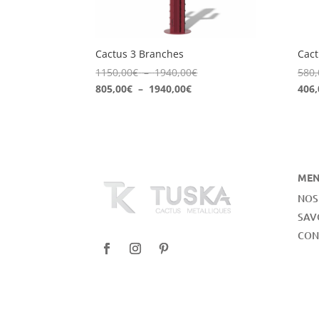
Cact
Cactus 3 Branches
Plage
580,
1150,00
€
–
1940,00
€
Plage
de
406,
805,00
€
–
1940,00
€
de
prix :
prix :
1150,00€
805,00€
à
à
1940,00€
1940,00€
ME
NOS
SAV
CON