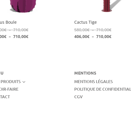
us Boule
Cactus Tige
Plage
Plage
00
€
–
710,00
€
580,00
€
–
710,00
€
de
Plage
de
Plage
00
€
–
710,00
€
406,00
€
–
710,00
€
prix :
de
prix :
de
580,00€
prix :
580,00€
prix :
à
406,00€
à
406,00€
710,00€
à
710,00€
à
710,00€
710,00€
NU
MENTIONS
 PRODUITS
3
MENTIONS LÉGALES
OIR-FAIRE
POLITIQUE DE CONFIDENTIAL
TACT
CGV